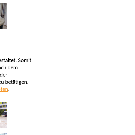
taltet. Somit
Nach dem
 der
u betätigen.
ten
.