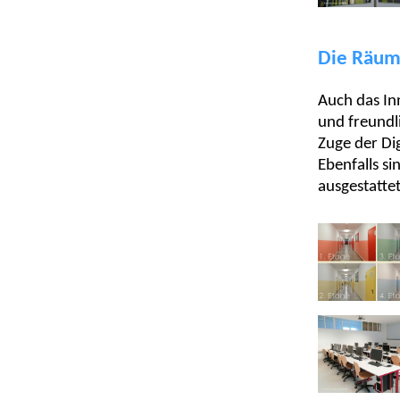
Die Räu
Auch das In
und freundl
Zuge der Di
Ebenfalls si
ausgestatte