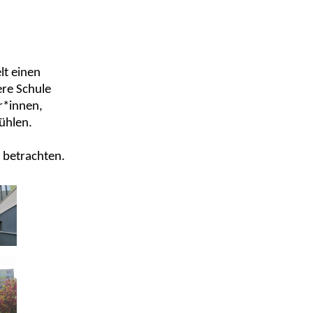
lt einen
re Schule
r*innen,
ühlen.
u betrachten.