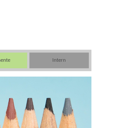
ente
Intern