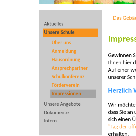
Das Gebä
Aktuelles
Unsere Schule
Impres
Über uns
Anmeldung
Gewinnen Sie
Hausordnung
Ihnen hier 
Ansprechpartner
Auf einer we
Schulkonferenz
unserer Sch
Förderverein
Herzlich
Impressionen
Unsere Angebote
Wir möchten
dass Sie an
Dokumente
sich einen Ü
Intern
"Tag der of
erhalten.